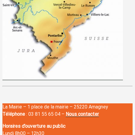
La Mairie – 1 place de la mairie – 25220 Amagney
Téléphone
: 03 81 55 65 04 –
Nous contacter
Horaires d’ouverture au public
Lundi 8h00
–
12h30