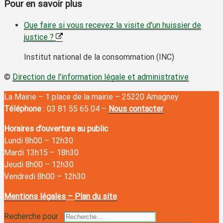
Pour en savoir plus
Que faire si vous recevez la visite d'un huissier de
justice ?
Institut national de la consommation (INC)
©
Direction de l'information légale et administrative
La Mairie – 1 place de la mairie – 25220 Amagney
Téléphone
: 03 81 55 65 04 –
Nous contacter
Horaires d’ouverture au public
Lundi 8h00
–
12h30
Mardi 13h15
–
18h30
Jeudi 8h00
–
12h30
Vendredi 8h00
–
12h30
Mentions légales
–
Plan du site
Recherche pour :