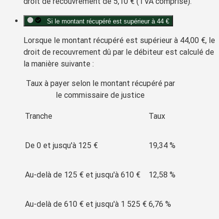
droit de recouvrement de
5,10 €
(TVA comprise).
Si le montant récupéré est supérieur à 44 €
Lorsque le montant récupéré est supérieur à
44,00 €
, le
droit de recouvrement
dû par le débiteur est calculé de
la manière suivante :
Taux à payer selon le montant récupéré par
le commissaire de justice
Tranche
Taux
De 0 et jusqu'à
125 €
19,34 %
Au-delà de
125 €
et jusqu'à
610 €
12,58 %
Au-delà de
610 €
et jusqu'à
1 525 €
6,76 %