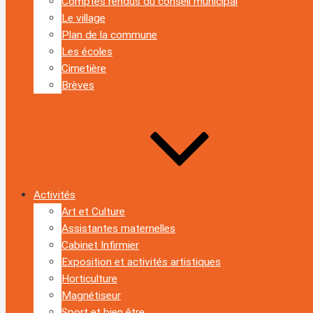
Comptes rendus du conseil municipal
Le village
Plan de la commune
Les écoles
Cimetière
Brèves
Activités
Art et Culture
Assistantes maternelles
Cabinet Infirmier
Exposition et activités artistiques
Horticulture
Magnétiseur
Sport et bien être