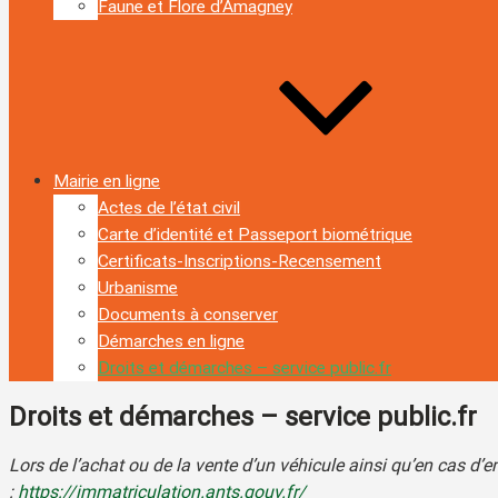
Faune et Flore d’Amagney
Mairie en ligne
Actes de l’état civil
Carte d’identité et Passeport biométrique
Certificats-Inscriptions-Recensement
Urbanisme
Documents à conserver
Démarches en ligne
Droits et démarches – service public.fr
Droits et démarches – service public.fr
Lors de l’achat ou de la vente d’un véhicule ainsi qu’en cas d
:
https://immatriculation.ants.gouv.fr/