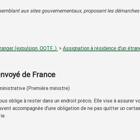
ressemblant aux sites gouvernementaux, proposant les démarches p
ranger (expulsion, OQTF...)
>
Assignation à résidence d'un étra
envoyé de France
ministrative (Première ministre)
s oblige à rester dans un endroit précis. Elle vise à assurer vo
souvent accompagnée d'une obligation de ne pas quitter un cert
ie.