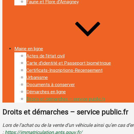
Faune et Flore d’Amagney
Mairie en ligne
Actes de l’état civil
Carte d’identité et Passeport biométrique
Certificats-Inscriptions-Recensement
Urbanisme
Documents à conserver
Démarches en ligne
Droits et démarches – service public.fr
Droits et démarches – service public.fr
Lors de l’achat ou de la vente d’un véhicule ainsi qu’en cas d
:
https://immatriculation.ants.gouv.fr/