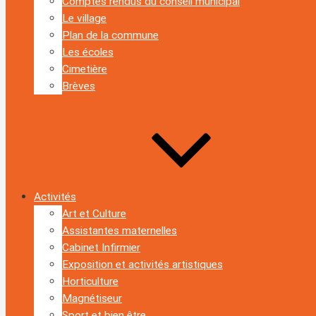
Comptes rendus du conseil municipal
Le village
Plan de la commune
Les écoles
Cimetière
Brèves
Activités
Art et Culture
Assistantes maternelles
Cabinet Infirmier
Exposition et activités artistiques
Horticulture
Magnétiseur
Sport et bien être